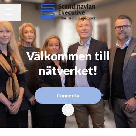
Dela sidan
KARRIÄRMENY
Välkommen till
nätverket!
Connecta
Skrolla för mer innehåll