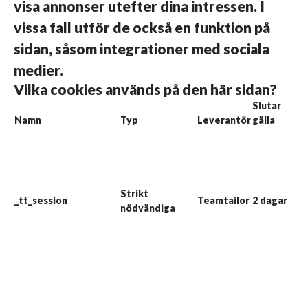
visa annonser utefter dina intressen. I
vissa fall utför de också en funktion på
sidan, såsom integrationer med sociala
medier.
Vilka cookies används på den här sidan?
Slutar
Namn
Typ
Leverantör
gälla
Be
De
co
an
at
Strikt
be
_tt_session
Teamtailor
2 dagar
nödvändiga
sa
(t
för
di
på
De
co