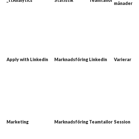
_ttAnalytics
Statistik
Teamtailor
an
månader
hu
be
an
si
Co
an
at
mö
Apply with Linkedin
Marknadsföring
Linkedin
Varierar
at
me
Li
pro
me
Th
co
us
de
th
Marketing
Marknadsföring
Teamtailor
Session
mo
re
yo